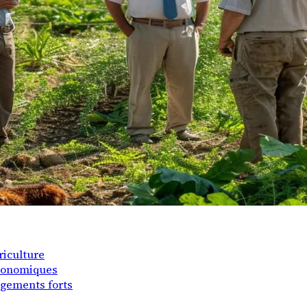
riculture
économiques
agements forts