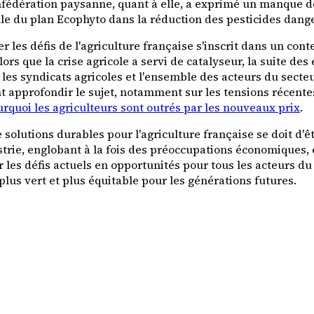
fédération paysanne, quant à elle, a exprimé un manque de
éelle du plan Ecophyto dans la réduction des pesticides dang
 les défis de l'agriculture française s'inscrit dans un con
s que la crise agricole a servi de catalyseur, la suite des
les syndicats agricoles et l'ensemble des acteurs du secteu
t approfondir le sujet, notamment sur les tensions récentes
urquoi les agriculteurs sont outrés par les nouveaux prix
.
solutions durables pour l'agriculture française se doit d'ê
ustrie, englobant à la fois des préoccupations économiques,
les défis actuels en opportunités pour tous les acteurs du
plus vert et plus équitable pour les générations futures.