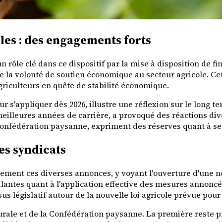
les : des engagements forts
 rôle clé dans ce dispositif par la mise à disposition de 
 de la volonté de soutien économique au secteur agricole. C
griculteurs en quête de stabilité économique.
ur s'appliquer dès 2026, illustre une réflexion sur le long t
eilleures années de carrière, a provoqué des réactions dive
la Confédération paysanne, expriment des réserves quant à s
des syndicats
blement ces diverses annonces, y voyant l'ouverture d'une 
ntes quant à l'application effective des mesures annoncées
s législatif autour de la nouvelle loi agricole prévue pour 
rurale et de la Confédération paysanne. La première reste 