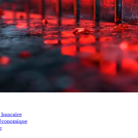
r bancaire
e économique
e