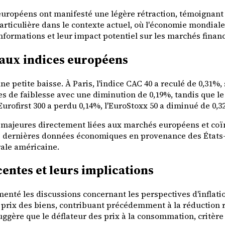
 européens ont manifesté une légère rétraction, témoignan
particulière dans le contexte actuel, où l'économie mondiale 
nformations et leur impact potentiel sur les marchés financ
paux indices européens
etite baisse. À Paris, l'indice CAC 40 a reculé de 0,31%, s
es de faiblesse avec une diminution de 0,19%, tandis que 
rofirst 300 a perdu 0,14%, l'EuroStoxx 50 a diminué de 0,32%
 majeures directement liées aux marchés européens et coï
s dernières données économiques en provenance des États-U
ale américaine.
ntes et leurs implications
nté les discussions concernant les perspectives d'inflation
prix des biens, contribuant précédemment à la réduction ra
ggère que le déflateur des prix à la consommation, critère d