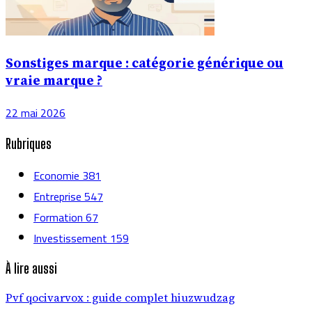
Sonstiges marque : catégorie générique ou
vraie marque ?
22 mai 2026
Rubriques
Economie
381
Entreprise
547
Formation
67
Investissement
159
À lire aussi
Pvf qocivarvox : guide complet hiuzwudzag