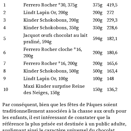
1
Ferrero Rocher *30, 375g
375g
419,5
2
Lindt Lapin Or, 200g
200g
272
3
Kinder Schokobons, 200g
200g
229,3
4
Kinder Schokobons, 350g
350g
228,6
Jacquot œufs chocolat au lait
5
594g
182,1
praliné, 594g
Ferrero Rocher cloche *16,
6
200g
180,6
200g
7
Ferrero Rocher *16, 200g
200g
165,6
8
Kinder Schokobons, 500g
500g
163,4
9
Lindt Lapin Or, 100g
100g
148
Maxi Kinder surprise Reine
10
150g
136,2
des Neiges, 150g
Par conséquent, bien que les fêtes de Pâques soient
traditionnellement associées à la chasse aux œufs pour
les enfants, il est intéressant de constater que la
référence la plus prisée est destinée à un public adulte,
soulignant ainsi le caractère universel du chocolat.