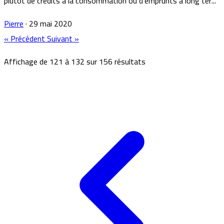
plutôt de crédits à la consommation ou d’emprunts à long ter...
Pierre
·
29 mai 2020
« Précédent
Suivant »
Affichage de
121
à
132
sur
156
résultats