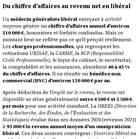
Du chiffre d'affaires au revenu net en libéral
Un
médecin généraliste libéral
exerçant à
activité
moyenne
génère un
chiffre d'affaires annuel d'environ
210 000 €
, honoraires et forfaits confondus. Mais ce
montant brut ne reflète pas ce qu'il perçoit réellement.
Les
charges professionnelles
, qui regroupent les
cotisations
URSSAF
, la
CARMF
, la
RCP (Responsabilité
Civile Professionnelle)
, le loyer du cabinet, le secrétariat,
la comptabilité et les assurances, absorbent
40 à 45 %
du chiffre d'affaires
. Il en résulte un
bénéfice non
commercial (BNC) d'environ 120 000 € par an
.
Après déduction de l'
impôt sur le revenu
, le
revenu net
disponible
se situe généralement
entre 4 500 € et 5 500 €
par mois
pour une activité standard. La
DREES (Direction
de la Recherche, des Études, de l'Évaluation et des
Statistiques)
évalue dans ses données 2024 (revenus 2021)
à
95 000 € le revenu annuel moyen d'un omnipraticien
libéral
. Ces deux sources convergent : l'
exercice libéral
en