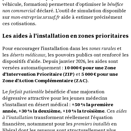
véhicule, formation) permettent d'optimiser le
bénéfice
non commercial
déclaré. L'outil de simulation disponible
sur
mon-entreprise.urssaf.fr
aide à estimer précisément
ces cotisations.
Les aides à l'installation en zones prioritaires
Pour encourager l'installation dans les
zones rurales
et
les
déserts médicaux
, les pouvoirs publics ont renforcé les
dispositifs d'aide. Depuis janvier 2026, les aides sont
versées automatiquement :
10 000 € pour une Zone
d'Intervention Prioritaire (ZIP)
et
5 000 € pour une
Zone d'Action Complémentaire (ZAC)
.
Le
forfait patientèle
bénéficie d'une majoration
dégressive attractive pour les jeunes médecins
s'installant en désert médical :
+50 % la première
année, +30 % la deuxième, +10 % la troisième
. Ces
aides
à l'installation
transforment réellement l'équation
financière, notamment pour les
premiers installés
en
libéral dont les revenus sont structurellement plus