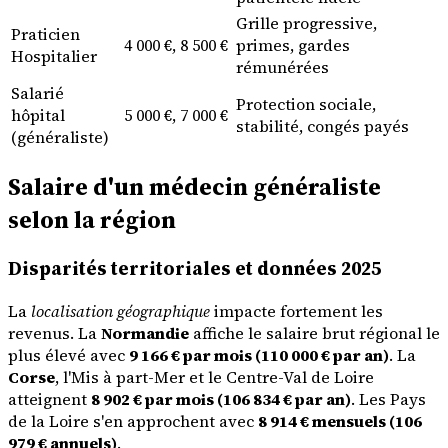
Grille progressive,
Praticien
4 000 €, 8 500 €
primes, gardes
Hospitalier
rémunérées
Salarié
Protection sociale,
hôpital
5 000 €, 7 000 €
stabilité, congés payés
(généraliste)
Salaire d'un médecin généraliste
selon la région
Disparités territoriales et données 2025
La
localisation géographique
impacte fortement les
revenus. La
Normandie
affiche le salaire brut régional le
plus élevé avec
9 166 € par mois (110 000 € par an)
. La
Corse
, l'Mis à part-Mer et le Centre-Val de Loire
atteignent
8 902 € par mois (106 834 € par an)
. Les Pays
de la Loire s'en approchent avec
8 914 € mensuels (106
979 € annuels)
.