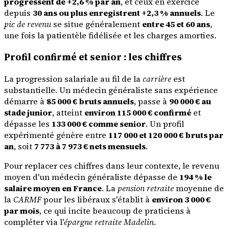
progressent de +2,6 % par an
, et ceux en exercice
depuis
30 ans ou plus enregistrent +2,3 % annuels
. Le
pic de revenu
se situe généralement
entre 45 et 60 ans
,
une fois la patientèle fidélisée et les charges amorties.
Profil confirmé et senior : les chiffres
La progression salariale au fil de la
carrière
est
substantielle. Un médecin généraliste sans expérience
démarre à
85 000 € bruts annuels
, passe à
90 000 € au
stade junior
, atteint
environ 115 000 € confirmé
et
dépasse les
133 000 € comme senior
. Un profil
expérimenté génère entre
117 000 et 120 000 € bruts par
an
, soit
7 773 à 7 973 € nets mensuels
.
Pour replacer ces chiffres dans leur contexte, le revenu
moyen d'un médecin généraliste dépasse de
194 % le
salaire moyen en France
. La
pension retraite
moyenne de
la
CARMF
pour les libéraux s'établit à
environ 3 000 €
par mois
, ce qui incite beaucoup de praticiens à
compléter via l'
épargne retraite Madelin
.