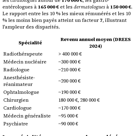
les
cardiologues
autour de
170 000 €
, les gastro-
entérologues à
165 000 €
et les
dermatologues
à
150 000 €
.
Le rapport entre les 10 % les mieux rémunérés et les 10
% les moins bien payés atteint un facteur
7
, illustrant
l'ampleur des disparités.
Revenu annuel moyen (DREES
Spécialité
2024)
Radiothérapeute
> 400 000 €
Médecin nucléaire
~300 000 €
Radiologue
~210 000 €
Anesthésiste-
~200 000 €
réanimateur
Ophtalmologue
~190 000 €
Chirurgien
180 000 €, 280 000 €
Cardiologue
~170 000 €
Médecin généraliste
~95 000 €
Psychiatre
~90 000 €