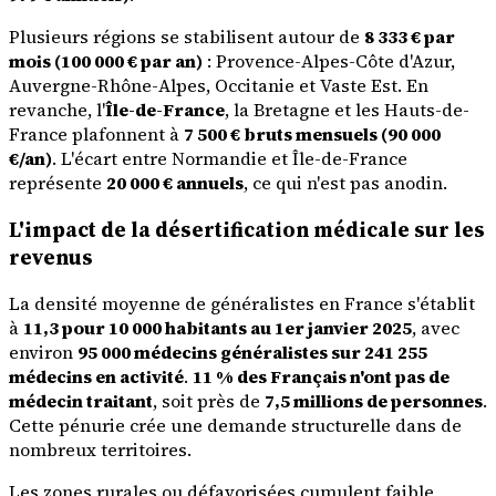
Plusieurs régions se stabilisent autour de
8 333 € par
mois (100 000 € par an)
: Provence-Alpes-Côte d'Azur,
Auvergne-Rhône-Alpes, Occitanie et Vaste Est. En
revanche, l'
Île-de-France
, la Bretagne et les Hauts-de-
France plafonnent à
7 500 € bruts mensuels (90 000
€/an)
. L'écart entre Normandie et Île-de-France
représente
20 000 € annuels
, ce qui n'est pas anodin.
L'impact de la désertification médicale sur les
revenus
La densité moyenne de généralistes en France s'établit
à
11,3 pour 10 000 habitants au 1er janvier 2025
, avec
environ
95 000 médecins généralistes sur 241 255
médecins en activité
.
11 % des Français n'ont pas de
médecin traitant
, soit près de
7,5 millions de personnes
.
Cette pénurie crée une demande structurelle dans de
nombreux territoires.
Les zones rurales ou défavorisées cumulent faible