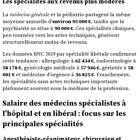
Les spécialités aux revenus plus modérés
La
médecine générale
et la pédiatrie partagent la même
moyenne annuelle d'
environ 95 000 €
, tandis que la
psychiatrie se situe à
90 000 €
. Ces spécialités cliniques,
peu tournées vers les actes techniques, génèrent
structurellement moins de revenus.
Les données BNC 2019 par spécialité libérale confirment
cette tendance : allergologie à
62 434 €
, endocrinologie à
58 178 €
, gynécologie médicale à
57 946 €
, gériatrie à
58
001 €
et médecine d'urgence à
36 825 €
. Franchement,
les spécialités sans actes techniques importants
plafonnent souvent sous la médiane de la profession.
Salaire des médecins spécialistes à
l'hôpital et en libéral : focus sur les
principales spécialités
Anesthésiste-réanimateur, chirurgien et